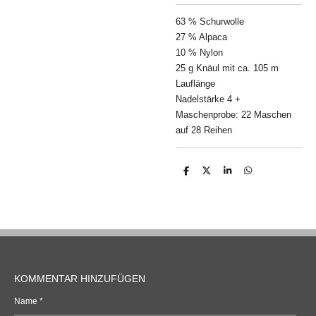
63 % Schurwolle
27 % Alpaca
10 % Nylon
25 g Knäul mit ca. 105 m
Lauflänge
Nadelstärke 4 +
Maschenprobe: 22 Maschen
auf 28 Reihen
T
T
T
T
e
e
e
e
i
i
i
i
l
l
l
l
e
e
e
e
n
n
n
n
KOMMENTAR HINZUFÜGEN
Name *