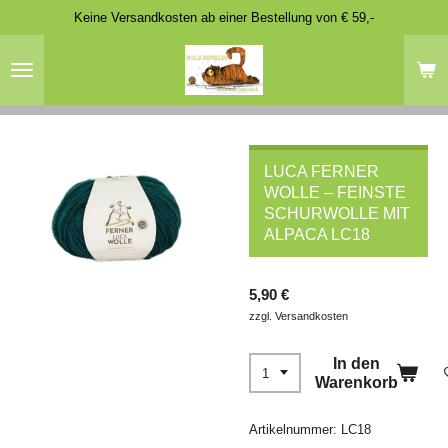
Keine Versandkosten ab einer Bestellung von € 59,-
Zum
Hauptinhalt
springen
LUCA FERNER
WOLLE – FEINSTE
SCHURWOLLE MIT
ALPACA LC18
5,90 €
zzgl. Versandkosten
In den
Warenkorb
Artikelnummer:
LC18