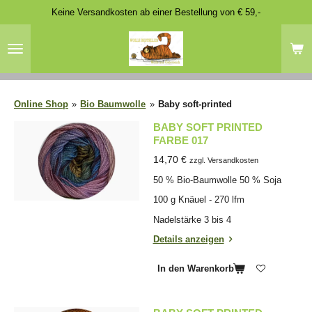
Keine Versandkosten ab einer Bestellung von € 59,-
Zum
Hauptinhalt
springen
Online Shop
»
Bio Baumwolle
»
Baby soft-printed
BABY SOFT PRINTED
FARBE 017
14,70 €
zzgl. Versandkosten
50 % Bio-Baumwolle 50 % Soja
100 g Knäuel - 270 lfm
Nadelstärke 3 bis 4
Details anzeigen
In den Warenkorb