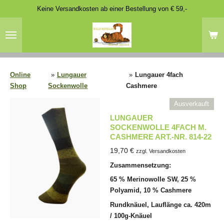
Keine Versandkosten ab einer Bestellung von € 59,-
Zum
Hauptinhalt
springen
Online
»
Lungauer
»
Lungauer 4fach
Shop
Sockenwolle
Cashmere
Ausverkauft
LUNGAUER
SOCKENWOLLE 4FACH M.
CASHMERE ART.-NR. 814-22
19,70 €
zzgl. Versandkosten
Zusammensetzung:
65 % Merinowolle SW, 25 %
Polyamid, 10 % Cashmere
Rundknäuel, Lauflänge ca. 420m
/ 100g-Knäuel