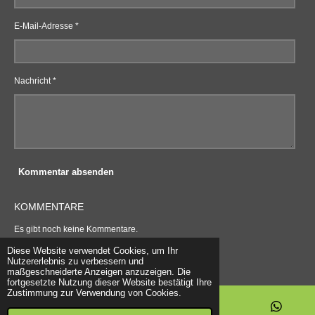
E-Mail-Adresse *
Nachricht *
Kommentar absenden
KOMMENTARE
Es gibt noch keine Kommentare.
© 2021 - 2026 WOLLEBESTELLEN
Diese Website verwendet Cookies, um Ihr
Mit Unterstützung von
Webador
Nutzererlebnis zu verbessern und
maßgeschneiderte Anzeigen anzuzeigen. Die
fortgesetzte Nutzung dieser Website bestätigt Ihre
Zustimmung zur Verwendung von Cookies.