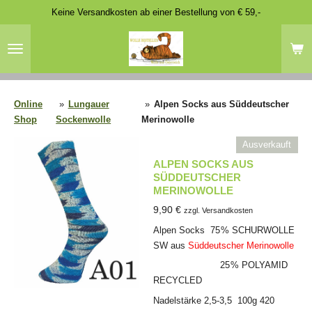
Keine Versandkosten ab einer Bestellung von € 59,-
Zum
Hauptinhalt
springen
Online
»
Lungauer
»
Alpen Socks aus Süddeutscher
Shop
Sockenwolle
Merinowolle
Ausverkauft
ALPEN SOCKS AUS
SÜDDEUTSCHER
MERINOWOLLE
9,90 €
zzgl. Versandkosten
Alpen Socks 75 % SCHURWOLLE
SW aus
Süddeutscher Merinowolle
25 % POLYAMID
RECYCLED
Nadelstärke 2,5-3,5 100g 420