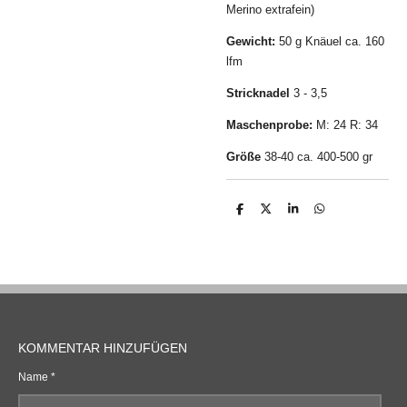
Merino extrafein)
Gewicht:
50 g Knäuel ca. 160
lfm
Stricknadel
3 - 3,5
Maschenprobe:
M: 24 R: 34
Größe
38-40 ca. 400-500 gr
T
T
T
T
e
e
e
e
i
i
i
i
l
l
l
l
e
e
e
e
n
n
n
n
KOMMENTAR HINZUFÜGEN
Name *