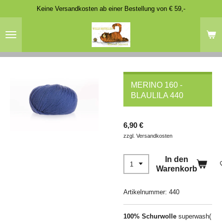
Keine Versandkosten ab einer Bestellung von € 59,-
Zum
Hauptinhalt
springen
MERINO 160 -
BLAULILA 440
6,90 €
zzgl. Versandkosten
In den
Warenkorb
Artikelnummer:
440
100% Schurwolle
superwash(