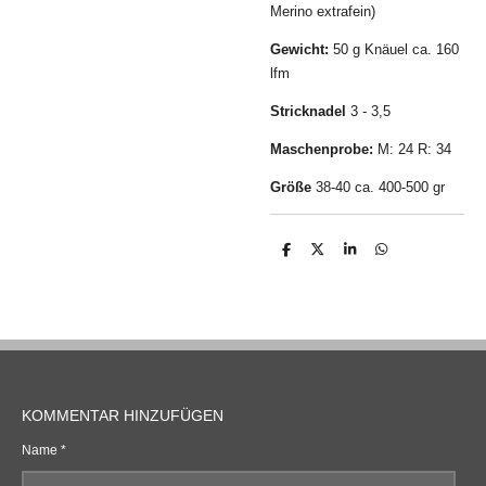
Merino extrafein)
Gewicht:
50 g Knäuel ca. 160
lfm
Stricknadel
3 - 3,5
Maschenprobe:
M: 24 R: 34
Größe
38-40 ca. 400-500 gr
T
T
T
T
e
e
e
e
i
i
i
i
l
l
l
l
e
e
e
e
n
n
n
n
KOMMENTAR HINZUFÜGEN
Name *