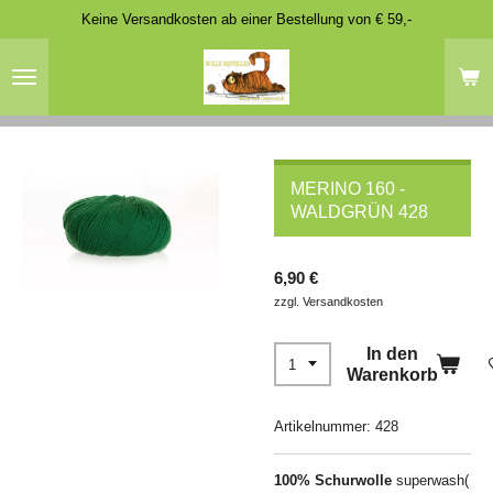
Keine Versandkosten ab einer Bestellung von € 59,-
Zum
Hauptinhalt
springen
MERINO 160 -
WALDGRÜN 428
6,90 €
zzgl. Versandkosten
In den
Warenkorb
Artikelnummer:
428
100% Schurwolle
superwash(