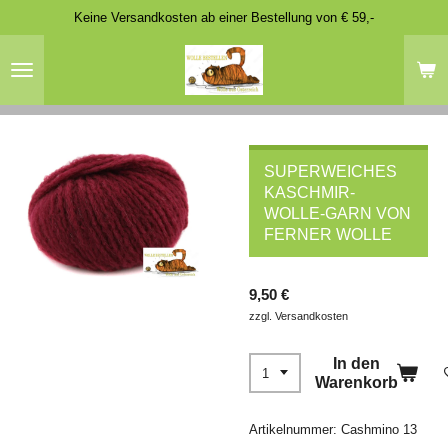
Keine Versandkosten ab einer Bestellung von € 59,-
Zum
Hauptinhalt
springen
SUPERWEICHES
KASCHMIR-
WOLLE-GARN VON
FERNER WOLLE
9,50 €
zzgl. Versandkosten
In den
Warenkorb
Artikelnummer:
Cashmino 13