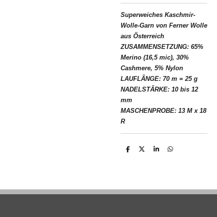
Superweiches Kaschmir-
Wolle-Garn von Ferner Wolle
aus Österreich
ZUSAMMENSETZUNG: 65%
Merino (16,5 mic), 30%
Cashmere, 5% Nylon
LAUFLÄNGE: 70 m = 25 g
NADELSTÄRKE: 10 bis 12
mm
MASCHENPROBE: 13 M x 18
R
T
T
T
T
e
e
e
e
i
i
i
i
l
l
l
l
e
e
e
e
n
n
n
n