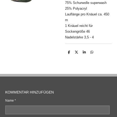
75% Schurwolle superwash
25% Polyacryl
Lauflänge pro Knäuel ca. 450
m
1 Knäuel reicht für
Sockengröße 46
Nadelstärke 3,5 - 4
T
T
T
T
e
e
e
e
i
i
i
i
l
l
l
l
e
e
e
e
n
n
n
n
KOMMENTAR HINZUFÜGEN
Name *