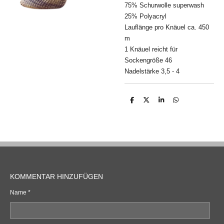
75% Schurwolle superwash
25% Polyacryl
Lauflänge pro Knäuel ca. 450
m
1 Knäuel reicht für
Sockengröße 46
Nadelstärke 3,5 - 4
T
T
T
T
e
e
e
e
i
i
i
i
l
l
l
l
e
e
e
e
n
n
n
n
KOMMENTAR HINZUFÜGEN
Name *