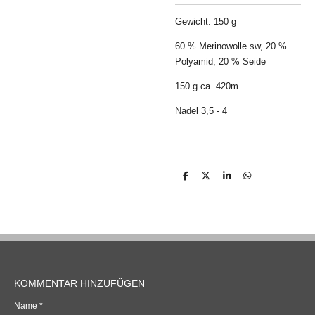
Gewicht:
150 g
60 % Merinowolle sw, 20 %
Polyamid, 20 % Seide
150 g ca. 420m
Nadel 3,5 - 4
T
T
T
T
e
e
e
e
i
i
i
i
l
l
l
l
e
e
e
e
n
n
n
n
KOMMENTAR HINZUFÜGEN
Name *