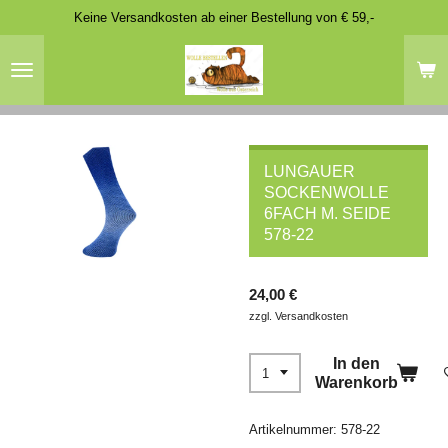
Keine Versandkosten ab einer Bestellung von € 59,-
Zum
Hauptinhalt
springen
LUNGAUER
SOCKENWOLLE
6FACH M. SEIDE
578-22
24,00 €
zzgl. Versandkosten
In den
Warenkorb
Artikelnummer:
578-22