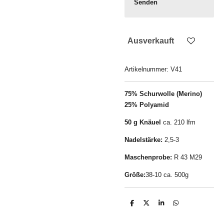
Senden
Ausverkauft
Artikelnummer:
V41
75% Schurwolle (Merino)
25% Polyamid
50 g Knäuel
ca. 210 lfm
Nadelstärke:
2,5-3
Maschenprobe:
R 43 M29
Größe:
38-10 ca. 500g
T
T
T
T
e
e
e
e
i
i
i
i