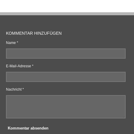
l
l
l
l
e
e
e
e
n
n
n
n
KOMMENTAR HINZUFÜGEN
Name *
E-Mail-Adresse *
Nachricht *
Kommentar absenden