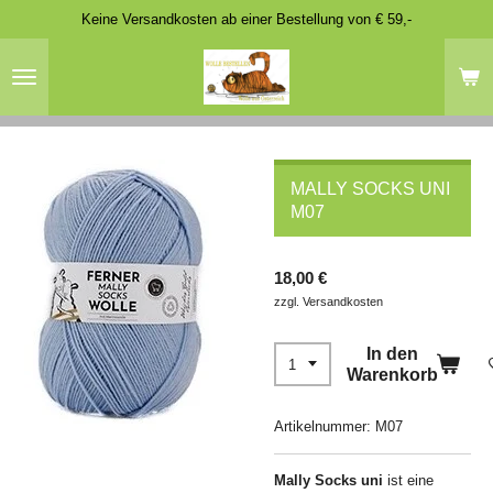
Keine Versandkosten ab einer Bestellung von € 59,-
Zum
Hauptinhalt
springen
MALLY SOCKS UNI
M07
18,00 €
zzgl. Versandkosten
In den
Warenkorb
Artikelnummer:
M07
Mally Socks
uni
ist eine