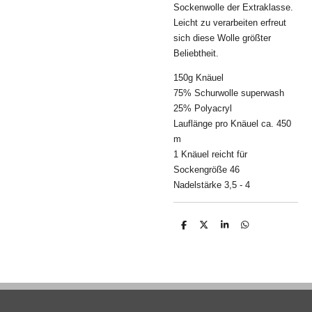
Sockenwolle der Extraklasse.
Leicht zu verarbeiten erfreut
sich diese Wolle größter
Beliebtheit.
150g Knäuel
75% Schurwolle superwash
25% Polyacryl
Lauflänge pro Knäuel ca. 450
m
1 Knäuel reicht für
Sockengröße 46
Nadelstärke 3,5 - 4
T
T
T
T
e
e
e
e
i
i
i
i
l
l
l
l
e
e
e
e
n
n
n
n