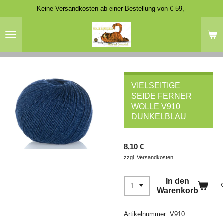
Keine Versandkosten ab einer Bestellung von € 59,-
Zum
Hauptinhalt
springen
VIELSEITIGE
SEIDE FERNER
WOLLE V910
DUNKELBLAU
8,10 €
zzgl. Versandkosten
In den
Warenkorb
Artikelnummer:
V910