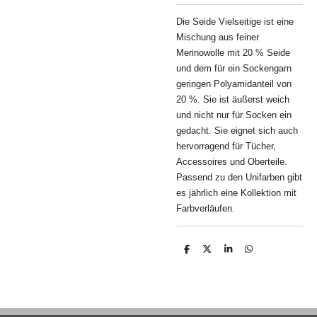
Die Seide Vielseitige ist eine
Mischung aus feiner
Merinowolle mit 20 % Seide
und dem für ein Sockengarn
geringen Polyamidanteil von
20 %. Sie ist äußerst weich
und nicht nur für Socken ein
gedacht
. Sie eignet sich auch
hervorragend für Tücher,
Accessoires und Oberteile.
Passend zu den Unifarben gibt
es jährlich eine Kollektion mit
Farbverläufen.
T
T
T
T
e
e
e
e
i
i
i
i
l
l
l
l
e
e
e
e
n
n
n
n