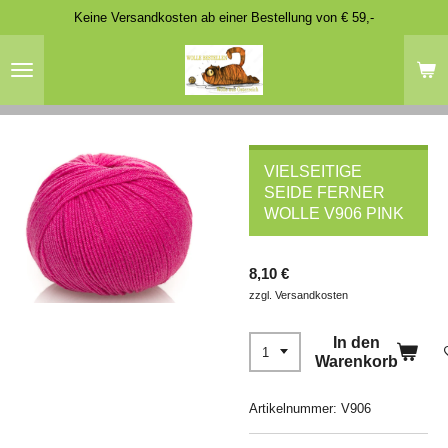
Keine Versandkosten ab einer Bestellung von € 59,-
Zum
Hauptinhalt
springen
VIELSEITIGE
SEIDE FERNER
WOLLE V906 PINK
8,10 €
zzgl. Versandkosten
In den
Warenkorb
Artikelnummer:
V906