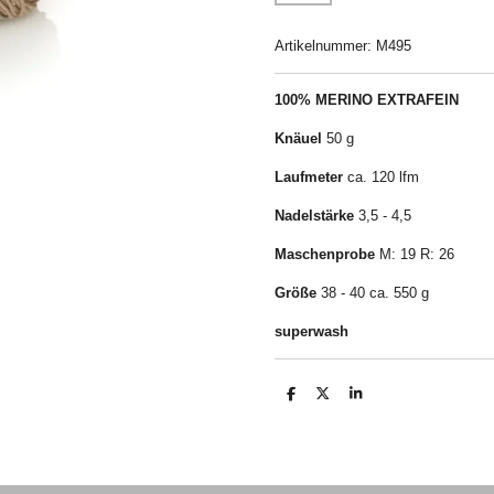
Artikelnummer:
M495
100% MERINO EXTRAFEIN
Knäuel
50 g
Laufmeter
ca. 120 lfm
Nadelstärke
3,5 - 4,5
Maschenprobe
M: 19 R: 26
Größe
38 - 40 ca. 550 g
superwash
T
T
T
e
e
e
i
i
i
l
l
l
e
e
e
n
n
n