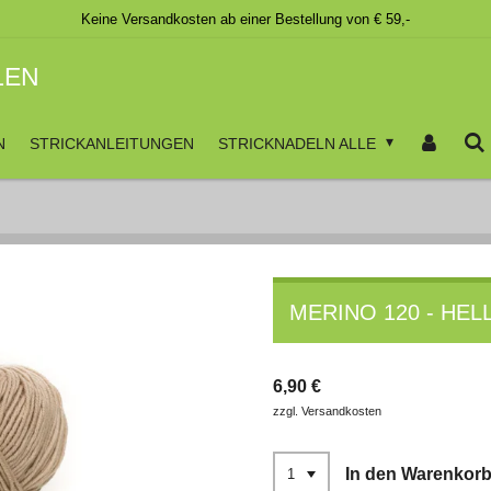
Keine Versandkosten ab einer Bestellung von € 59,-
LEN
N
STRICKANLEITUNGEN
STRICKNADELN ALLE
MERINO 120 - HEL
6,90 €
zzgl. Versandkosten
In den Warenkor