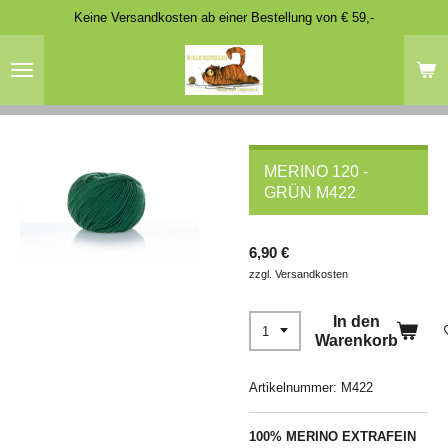
Keine Versandkosten ab einer Bestellung von € 59,-
Zum
Hauptinhalt
springen
MERINO 120 -
GRÜN M422
6,90 €
zzgl. Versandkosten
In den
Warenkorb
Artikelnummer:
M422
100% MERINO EXTRAFEIN