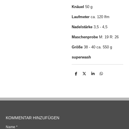
Knäuel
50 g
Laufmeter
ca. 120 lfm
Nadelstärke
3,5 - 4,5
Maschenprobe
M: 19 R: 26
Größe
38 - 40 ca. 550 g
superwash
T
T
T
T
e
e
e
e
i
i
i
i
l
l
l
l
e
e
e
e
n
n
n
n
KOMMENTAR HINZUFÜGEN
Name *