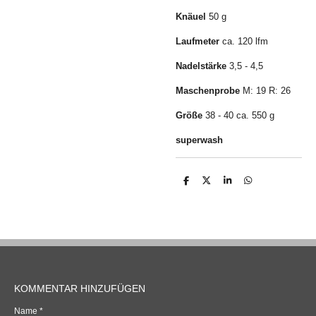
Knäuel
50 g
Laufmeter
ca. 120 lfm
Nadelstärke
3,5 - 4,5
Maschenprobe
M: 19 R: 26
Größe
38 - 40 ca. 550 g
superwash
T
T
T
T
e
e
e
e
i
i
i
i
l
l
l
l
e
e
e
e
n
n
n
n
KOMMENTAR HINZUFÜGEN
Name *