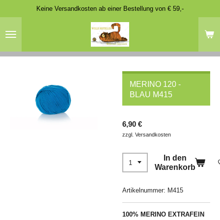
Keine Versandkosten ab einer Bestellung von € 59,-
Zum
Hauptinhalt
springen
MERINO 120 -
BLAU M415
6,90 €
zzgl. Versandkosten
In den
Warenkorb
Artikelnummer:
M415
100% MERINO EXTRAFEIN