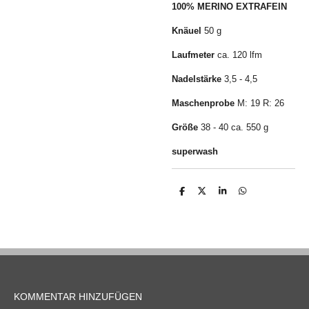
100% MERINO EXTRAFEIN
Knäuel
50 g
Laufmeter
ca. 120 lfm
Nadelstärke
3,5 - 4,5
Maschenprobe
M: 19 R: 26
Größe
38 - 40 ca. 550 g
superwash
T
T
T
T
e
e
e
e
i
i
i
i
l
l
l
l
e
e
e
e
n
n
n
n
KOMMENTAR HINZUFÜGEN