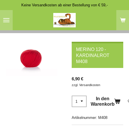
Keine Versandkosten ab einer Bestellung von € 59,-
Zum
Hauptinhalt
springen
MERINO 120 -
KARDINALROT
M408
6,90 €
zzgl. Versandkosten
In den
Warenkorb
Artikelnummer:
M408