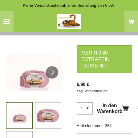
Keine Versandkosten ab einer Bestellung von € 59,-
Zum
Hauptinhalt
springen
MERINO 80
EXTRAFEIN
FARBE 367
6,90 €
zzgl. Versandkosten
In den
Warenkorb
Artikelnummer:
367