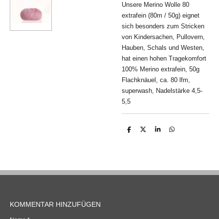
Unsere Merino Wolle 80
extrafein (80m / 50g) eignet
sich besonders zum Stricken
von Kindersachen, Pullovern,
Hauben, Schals und Westen,
hat einen hohen Tragekomfort
100% Merino extrafein, 50g
Flachknäuel, ca. 80 lfm,
superwash, Nadelstärke 4,5-
5,5
T
T
T
T
e
e
e
e
i
i
i
i
l
l
l
l
e
e
e
e
n
n
n
n
KOMMENTAR HINZUFÜGEN