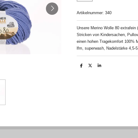
Artikelnummer:
340
Unsere Merino Wolle 80 extrafein 
Stricken von Kindersachen, Pullo
einen hohen Tragekomfort 100% Me
lfm, superwash, Nadelstärke 4,5-5
T
T
T
e
e
e
i
i
i
l
l
l
e
e
e
n
n
n