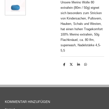
Unsere Merino Wolle 80
extrafein (80m / 50g) eignet
sich besonders zum Stricken
von Kindersachen, Pullovern,
Hauben, Schals und Westen,
hat einen hohen Tragekomfort
100% Merino extrafein, 50g
Flachknäuel, ca. 80 lfm,
superwash, Nadelstärke 4,5-
5,5
T
T
T
T
e
e
e
e
i
i
i
i
l
l
l
l
e
e
e
e
n
n
n
n
KOMMENTAR HINZUFÜGEN