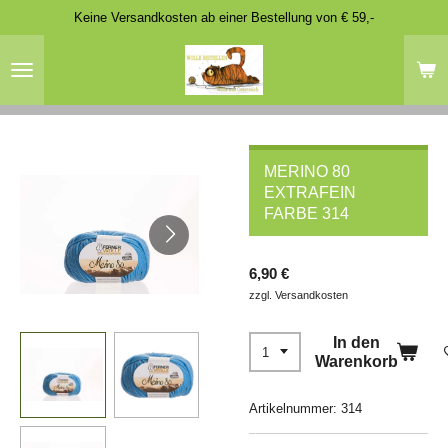
Keine Versandkosten ab einer Bestellung von € 59,-
Zum
Hauptinhalt
springen
MERINO 80
EXTRAFEIN
FARBE 314
6,90 €
zzgl. Versandkosten
In den
Warenkorb
Artikelnummer:
314