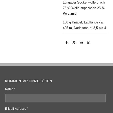
Lungauer Sockenwolle 6fach
75 % Wolle superwash 25 %
Polyamid
150 g Knäuel, Lauflänge ca.
425 m, Nadelstärke: 3,5 bis 4
T
T
T
T
e
e
e
e
i
i
i
i
l
l
l
l
e
e
e
e
n
n
n
n
KOMMENTAR HINZUFÜGEN
Name *
E-Mail-Adresse *