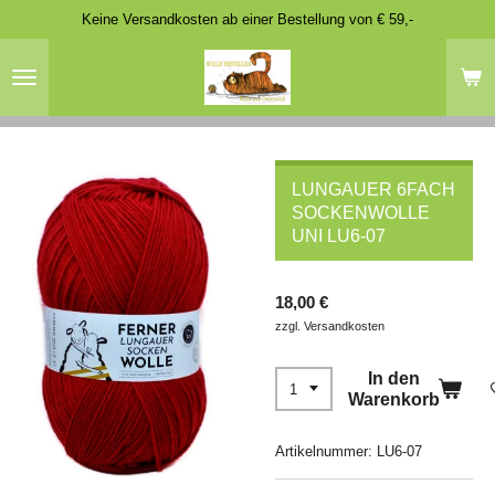
Keine Versandkosten ab einer Bestellung von € 59,-
Zum
Hauptinhalt
springen
LUNGAUER 6FACH
SOCKENWOLLE
UNI LU6-07
18,00 €
zzgl. Versandkosten
In den
Warenkorb
Artikelnummer:
LU6-07