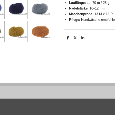
Lauflänge:
ca. 70 m / 25 g
Nadelstärke:
10–12 mm
Maschenprobe:
13 M x 18 R
Pflege:
Handwäsche empfohle
T
T
T
e
e
e
i
i
i
l
l
l
e
e
e
n
n
n