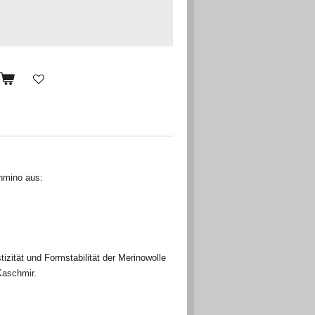
b
hmino aus:
izität und Formstabilität der Merinowolle
Kaschmir.