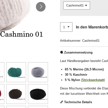
In den Warenkor
Artikelnummer:
Cashmino01
🧶
Zusammensetzung
Laut Händlerangaben besteht Cas
65 % Merino (16,5 Micron)
30 % Kaschmir
5 % Nylon
(
Strickwerkstatt
)
Diese Mischung verbindet die Elast
mit der luxuriösen Weichheit von 
📏
Technische Details