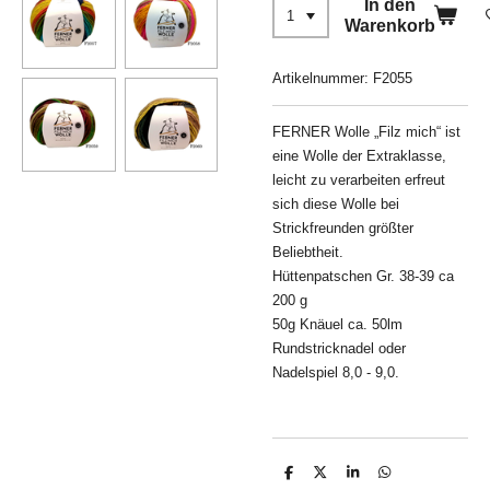
In den
Warenkorb
Artikelnummer:
F2055
FERNER Wolle „Filz mich“ ist
eine Wolle der Extraklasse,
leicht zu verarbeiten erfreut
sich diese Wolle bei
Strickfreunden größter
Beliebtheit.
Hüttenpatschen Gr. 38-39 ca
200 g
50g Knäuel ca. 50lm
Rundstricknadel oder
Nadelspiel 8,0 - 9,0.
T
T
T
T