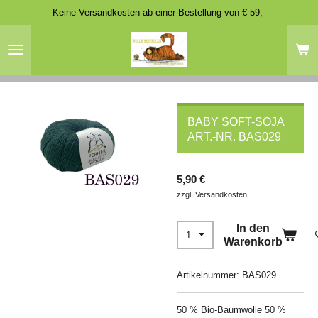
Keine Versandkosten ab einer Bestellung von € 59,-
Zum
Hauptinhalt
springen
BABY SOFT-SOJA
ART.-NR. BAS029
5,90 €
zzgl. Versandkosten
In den
Warenkorb
Artikelnummer:
BAS029
50 % Bio-Baumwolle 50 %