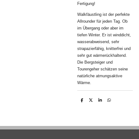
Fertigung!
Walkfäustling ist der perfekte
Allrounder für jeden Tag. Ob
im Übergang oder aber im
tiefen Winter. Er ist winddicht,
wasserabweisend, sehr
strapazierfähig, knitterfrei und
sehr gut wärmerückhaltend.
Die Bergsteiger und
Tourengeher schätzen seine
natürliche atmungsaktive
Wärme.
T
T
T
T
e
e
e
e
i
i
i
i
l
l
l
l
e
e
e
e
n
n
n
n