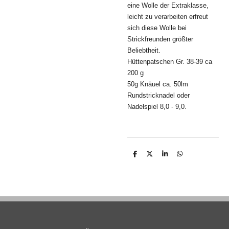
eine Wolle der Extraklasse,
leicht zu verarbeiten erfreut
sich diese Wolle bei
Strickfreunden größter
Beliebtheit.
Hüttenpatschen Gr. 38-39 ca
200 g
50g Knäuel ca. 50lm
Rundstricknadel oder
Nadelspiel 8,0 - 9,0.
T
T
T
T
e
e
e
e
i
i
i
i
l
l
l
l
e
e
e
e
n
n
n
n