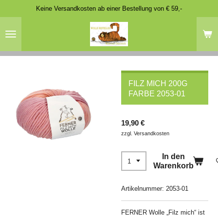
Keine Versandkosten ab einer Bestellung von € 59,-
Zum
Hauptinhalt
springen
FILZ MICH 200G
FARBE 2053-01
19,90 €
zzgl. Versandkosten
In den
Warenkorb
Artikelnummer:
2053-01
FERNER Wolle „Filz mich“ ist