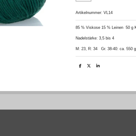
Artikelnummer:
VL14
85 % Viskose 15 % Leinen 50 g K
Nadelstärke: 3,5 bis 4
M: 23, R: 34
Gr. 38-40: ca. 550 g
T
T
T
e
e
e
i
i
i
l
l
l
e
e
e
n
n
n