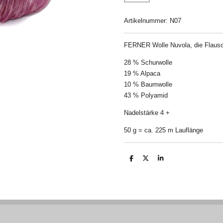
Artikelnummer:
N07
FERNER Wolle Nuvola, die Flaus
28 % Schurwolle
19 % Alpaca
10 % Baumwolle
43 % Polyamid
Nadelstärke 4 +
50 g = ca. 225 m Lauflänge
T
T
T
e
e
e
i
i
i
l
l
l
e
e
e
n
n
n