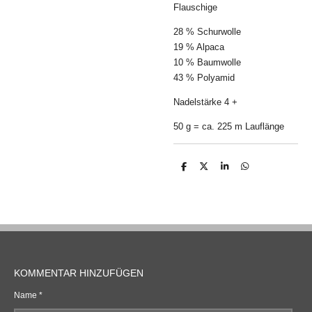
Flauschige
28 % Schurwolle
19 % Alpaca
10 % Baumwolle
43 % Polyamid
Nadelstärke 4 +
50 g = ca. 225 m Lauflänge
T
T
T
T
e
e
e
e
i
i
i
i
l
l
l
l
e
e
e
e
n
n
n
n
KOMMENTAR HINZUFÜGEN
Name *