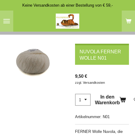
Keine Versandkosten ab einer Bestellung von € 59,-
Zum
Hauptinhalt
springen
NUVOLA FERNER
WOLLE N01
9,50 €
zzgl. Versandkosten
In den
Warenkorb
Artikelnummer:
N01
FERNER Wolle Nuvola, die