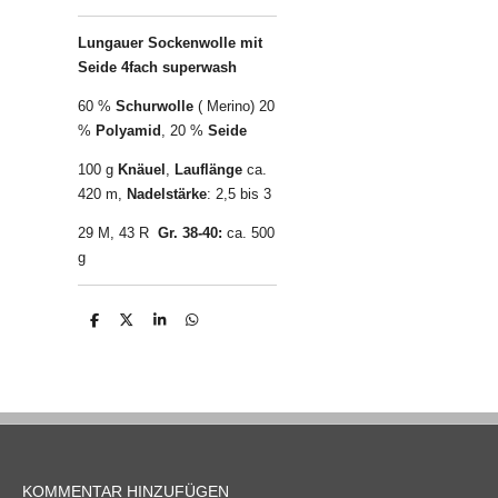
Lungauer Sockenwolle mit
Seide 4fach superwash
60 %
Schurwolle
( Merino) 20
%
Polyamid
, 20 %
Seide
100 g
Knäuel
,
Lauflänge
ca.
420 m,
Nadelstärke
: 2,5 bis 3
29 M, 43 R
Gr. 38-40:
ca. 500
g
T
T
T
T
e
e
e
e
i
i
i
i
l
l
l
l
e
e
e
e
n
n
n
n
KOMMENTAR HINZUFÜGEN