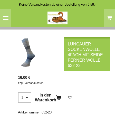
Keine Versandkosten ab einer Bestellung von € 59,-
Zum
Hauptinhalt
springen
LUNGAUER
SOCKENWOLLE
4FACH MIT SEIDE
FERNER WOLLE
632-23
16,00 €
zzgl. Versandkosten
In den
Warenkorb
Artikelnummer:
632-23