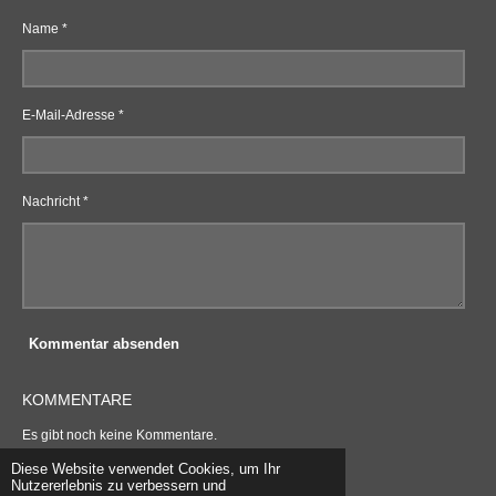
Name *
E-Mail-Adresse *
Nachricht *
Kommentar absenden
KOMMENTARE
Es gibt noch keine Kommentare.
© 2021 - 2026 WOLLEBESTELLEN
Diese Website verwendet Cookies, um Ihr
Mit Unterstützung von
Webador
Nutzererlebnis zu verbessern und