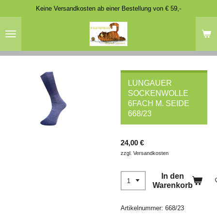
Keine Versandkosten ab einer Bestellung von € 59,-
Zum
Hauptinhalt
springen
LUNGAUER
SOCKENWOLLE
6FACH M. SEIDE
668/23
24,00 €
zzgl. Versandkosten
In den
Warenkorb
Artikelnummer:
668/23