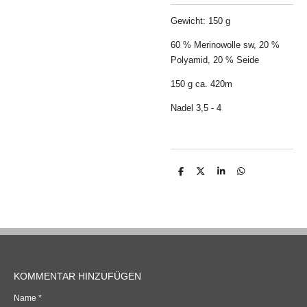
Gewicht:
150 g
60 % Merinowolle sw, 20 %
Polyamid, 20 % Seide
150 g ca. 420m
Nadel 3,5 - 4
T
T
T
T
e
e
e
e
i
i
i
i
l
l
l
l
e
e
e
e
n
n
n
n
KOMMENTAR HINZUFÜGEN
Name *